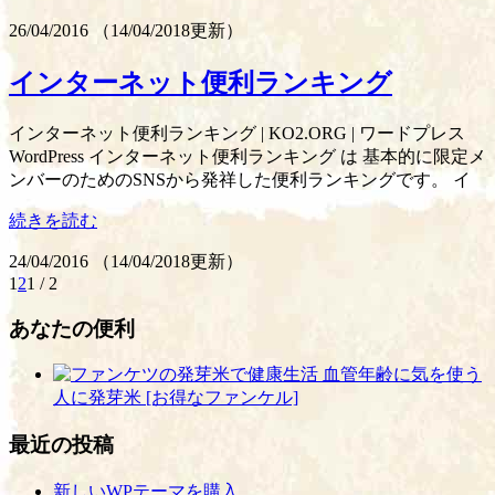
26/04/2016
（
14/04/2018更新
）
インターネット便利ランキング
インターネット便利ランキング | KO2.ORG | ワードプレス
WordPress インターネット便利ランキング は 基本的に限定メ
ンバーのためのSNSから発祥した便利ランキングです。 イ
続きを読む
24/04/2016
（
14/04/2018更新
）
1
2
1 / 2
あなたの便利
血管年齢に気を使う
人に発芽米 [お得なファンケル]
最近の投稿
新しいWPテーマを購入