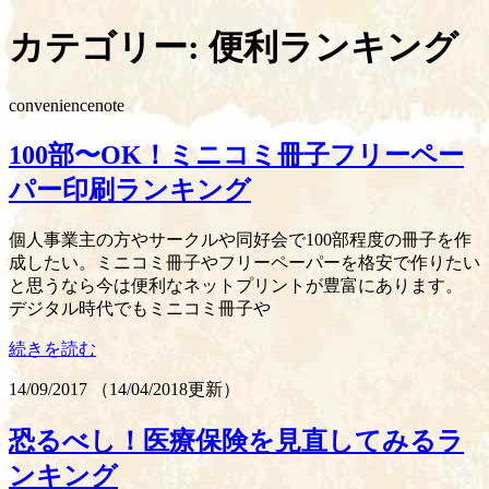
カテゴリー:
便利ランキング
conveniencenote
100部〜OK！ミニコミ冊子フリーペー
パー印刷ランキング
個人事業主の方やサークルや同好会で100部程度の冊子を作
成したい。ミニコミ冊子やフリーペーパーを格安で作りたい
と思うなら今は便利なネットプリントが豊富にあります。
デジタル時代でもミニコミ冊子や
続きを読む
14/09/2017
（
14/04/2018更新
）
恐るべし！医療保険を見直してみるラ
ンキング