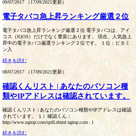
09/07/2017
（
17/09/2021更新
）
電子タバコ急上昇ランキング厳選２位
電子タバコ急上昇ランキング厳選２位 電子タバコは、アイ
コス（IQOS）だけでなく豊富にあります。 現在、人気急上
昇中の電子タバコ厳選ランキング２位です。 １位：ビタミ
ン入
続きを読む
08/07/2017
（
17/09/2021更新
）
確認くんリスト | あなたのパソコン種
類やIPアドレスは確認されています。
確認くんリスト | あなたのパソコン種類やIPアドレスは確認
されています。 １）確認くん：
http://www.ugtop.com/spill.shtml ugtop.com : 1
続きを読む