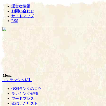
運営者情報
お問い合わせ
サイトマップ
RSS
Menu
便利ランキングのコツ KO2
ネット情報の便利な機能をメモ代わりにランキングしていま
コンテンツへ移動
す。
便利ランクのコツ
ランキング候補
ワードプレス
確認くんリスト