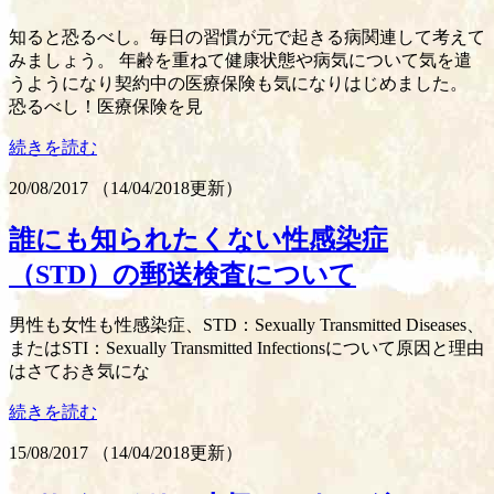
知ると恐るべし。毎日の習慣が元で起きる病関連して考えて
みましょう。 年齢を重ねて健康状態や病気について気を遣
うようになり契約中の医療保険も気になりはじめました。
恐るべし！医療保険を見
続きを読む
20/08/2017
（
14/04/2018更新
）
誰にも知られたくない性感染症
（STD）の郵送検査について
男性も女性も性感染症、STD：Sexually Transmitted Diseases、
またはSTI：Sexually Transmitted Infectionsについて原因と理由
はさておき気にな
続きを読む
15/08/2017
（
14/04/2018更新
）