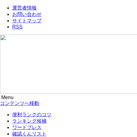
運営者情報
お問い合わせ
サイトマップ
RSS
Menu
便利ランキングのコツ KO2
ネット情報の便利な機能をメモ代わりにランキングしていま
コンテンツへ移動
す。
便利ランクのコツ
ランキング候補
ワードプレス
確認くんリスト