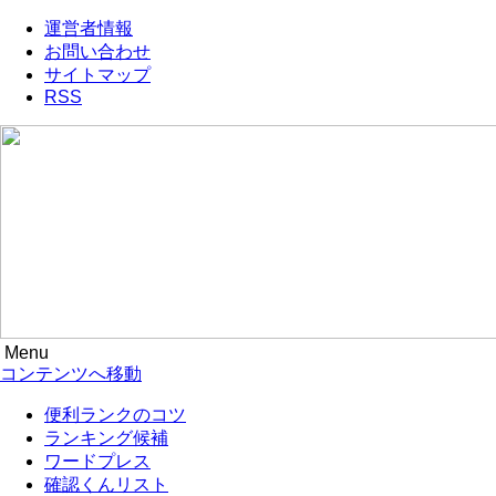
運営者情報
お問い合わせ
サイトマップ
RSS
Menu
便利ランキングのコツ KO2
ネット情報の便利な機能をメモ代わりにランキングしていま
コンテンツへ移動
す。
便利ランクのコツ
ランキング候補
ワードプレス
確認くんリスト